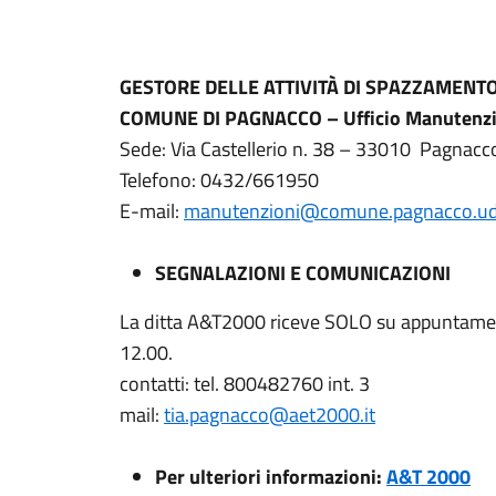
GESTORE DELLE ATTIVITÀ DI SPAZZAMENT
COMUNE DI PAGNACCO – Ufficio Manutenzi
Sede: Via Castellerio n. 38 – 33010 Pagnacc
Telefono: 0432/661950
E-mail:
manutenzioni@comune.pagnacco.ud.
SEGNALAZIONI E COMUNICAZIONI
La ditta A&T2000 riceve SOLO su appuntament
12.00.
contatti: tel. 800482760 int. 3
mail:
tia.pagnacco@aet2000.it
Per ulteriori informazioni:
A&T 2000