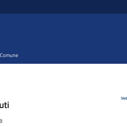
il Comune
Ved
uti
08