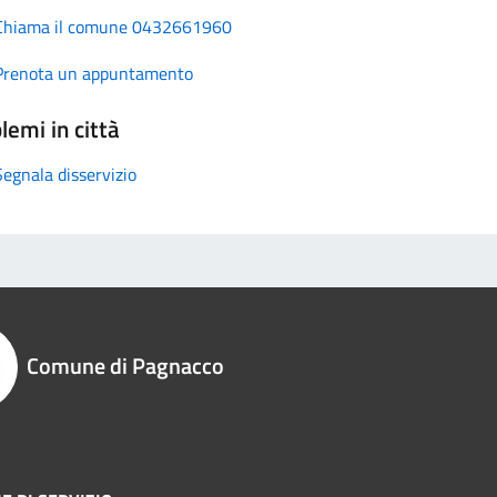
Chiama il comune 0432661960
Prenota un appuntamento
lemi in città
Segnala disservizio
Comune di Pagnacco