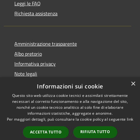
Leggi le FAQ
Richiesta assistenza
Amministrazione trasparente
Albo pretorio
Informativa privacy
Note legali
×
Dichiarazione di accessibilità
Informazioni sui cookie
Questo sito web utilizza cookie tecnici e assimilati strettamente
necessari al corretto funzionamento e alla navigazione del sito,
nonché un cookie tecnico analitico al solo fine di elaborare
informazioni statistiche, aggregate e anonime.
RSS
Copyright © 2026 • Comune di
Per maggiori dettagli, può consultare la cookie policy al seguente
link
Accessibilità
Pagnacco • Powered by
Privacy
Municipium
Accesso
•
RIFIUTA TUTTO
ACCETTA TUTTO
Cookie
redazione