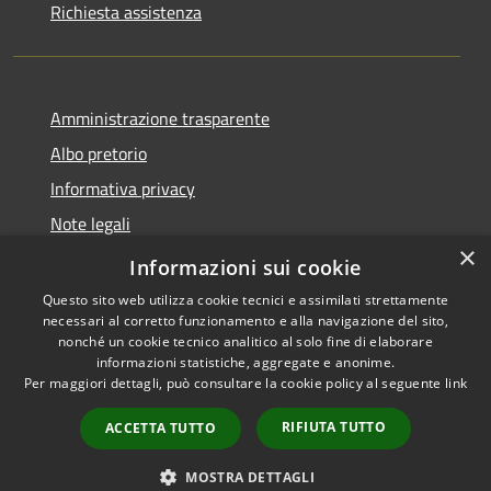
Richiesta assistenza
Amministrazione trasparente
Albo pretorio
Informativa privacy
Note legali
×
Dichiarazione di accessibilità
Informazioni sui cookie
Questo sito web utilizza cookie tecnici e assimilati strettamente
necessari al corretto funzionamento e alla navigazione del sito,
nonché un cookie tecnico analitico al solo fine di elaborare
informazioni statistiche, aggregate e anonime.
RSS
Copyright © 2026 • Comune di
Per maggiori dettagli, può consultare la cookie policy al seguente
link
Accessibilità
Pagnacco • Powered by
Privacy
Municipium
Accesso
•
RIFIUTA TUTTO
ACCETTA TUTTO
Cookie
redazione
Mappa del sito
MOSTRA DETTAGLI