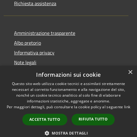
Richiesta assistenza
Amministrazione trasparente
Albo pretorio
Informativa privacy
Note legali
×
Dichiarazione di accessibilità
Informazioni sui cookie
Questo sito web utilizza cookie tecnici e assimilati strettamente
necessari al corretto funzionamento e alla navigazione del sito,
nonché un cookie tecnico analitico al solo fine di elaborare
informazioni statistiche, aggregate e anonime.
RSS
Copyright © 2026 • Comune di
Per maggiori dettagli, può consultare la cookie policy al seguente
link
Accessibilità
Pagnacco • Powered by
Privacy
Municipium
Accesso
•
RIFIUTA TUTTO
ACCETTA TUTTO
Cookie
redazione
Mappa del sito
MOSTRA DETTAGLI