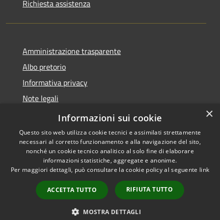
Richiesta assistenza
Amministrazione trasparente
Albo pretorio
Informativa privacy
Note legali
×
Dichiarazione di accessibilità
Informazioni sui cookie
Questo sito web utilizza cookie tecnici e assimilati strettamente
necessari al corretto funzionamento e alla navigazione del sito,
nonché un cookie tecnico analitico al solo fine di elaborare
informazioni statistiche, aggregate e anonime.
RSS
Copyright © 2026 • Comune di
Per maggiori dettagli, può consultare la cookie policy al seguente
link
Accessibilità
Pagnacco • Powered by
Privacy
Municipium
Accesso
•
RIFIUTA TUTTO
ACCETTA TUTTO
Cookie
redazione
Mappa del sito
MOSTRA DETTAGLI