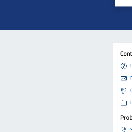
Cont
Prob