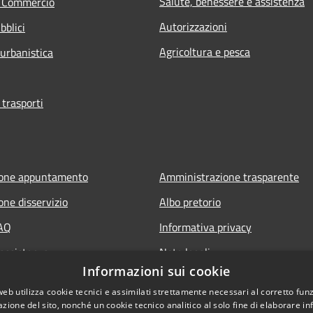
Salute, benessere e assistenza
e Commercio
Autorizzazioni
bblici
Agricoltura e pesca
 urbanistica
 trasporti
ione appuntamento
Amministrazione trasparente
one disservizio
Albo pretorio
FAQ
Informativa privacy
 assistenza
Note legali
Informazioni sui cookie
Dichiarazione di accessibilità
web utilizza cookie tecnici e assimilati strettamente necessari al corretto fu
azione del sito, nonché un cookie tecnico analitico al solo fine di elaborare i