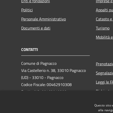
Enti e fondazioni
Imprese 
Politici
Appalti pu
Personale Amministrativo
Catasto e
Documenti e dati
Turismo
Mobilità e
CONTATTI
Comune di Pagnacco
Prenotaz
Via Castellerio n. 38, 33010 Pagnacco
Segnalazi
(UD) - 33010 - Pagnacco
Leggi le 
Codice Fiscale: 00462910308
Richiesta
Partita IVA: 00462910308
PEC:
comune.pagnacco@certgov.fvg.it
Questo sito 
Centralino Unico: 0432661960
alla navig