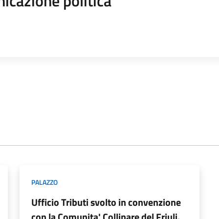
icazione politica
PALAZZO
Ufficio Tributi svolto in convenzione
con la Comunita' Collinare del Friuli.