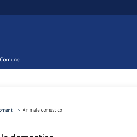
il Comune
omenti
>
Animale domestico