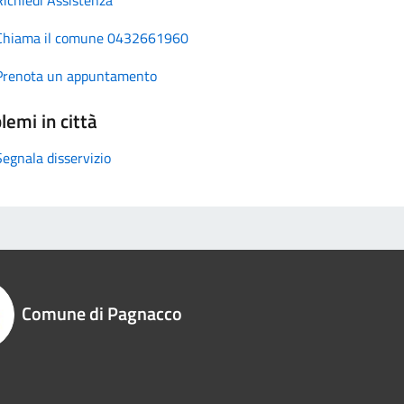
Chiama il comune 0432661960
Prenota un appuntamento
lemi in città
Segnala disservizio
Comune di Pagnacco