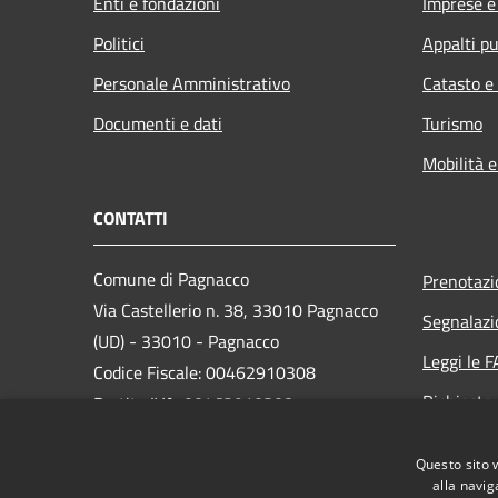
Enti e fondazioni
Imprese 
Politici
Appalti pu
Personale Amministrativo
Catasto e
Documenti e dati
Turismo
Mobilità e
CONTATTI
Comune di Pagnacco
Prenotaz
Via Castellerio n. 38, 33010 Pagnacco
Segnalazi
(UD) - 33010 - Pagnacco
Leggi le 
Codice Fiscale: 00462910308
Richiesta
Partita IVA: 00462910308
PEC:
comune.pagnacco@certgov.fvg.it
Questo sito 
Centralino Unico: 0432661960
alla navig