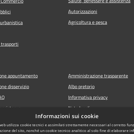
Salute, benessere e assistenza
e Commercio
Autorizzazioni
bblici
Agricoltura e pesca
 urbanistica
 trasporti
ione appuntamento
Amministrazione trasparente
one disservizio
Albo pretorio
FAQ
Informativa privacy
 assistenza
Note legali
Informazioni sui cookie
Dichiarazione di accessibilità
web utilizza cookie tecnici e assimilati strettamente necessari al corretto fu
azione del sito, nonché un cookie tecnico analitico al solo fine di elaborare i