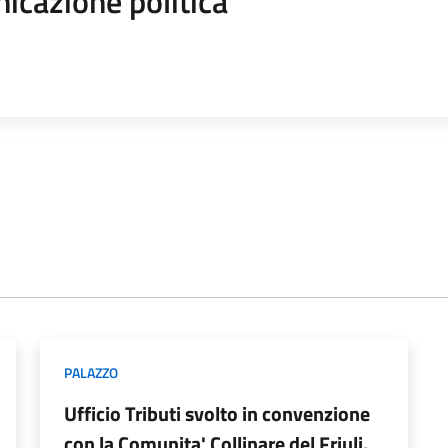
icazione politica
PALAZZO
Ufficio Tributi svolto in convenzione
con la Comunita' Collinare del Friuli.