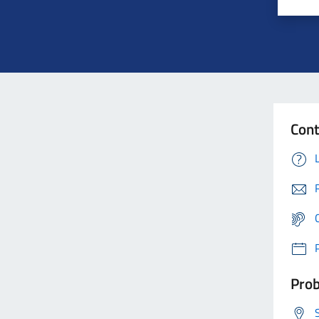
Cont
Prob