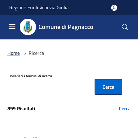
Salta al contenuto principale
Regione Friuli Venezia Giulia
Comune di Pagnacco
Home
>
Ricerca
Inserisci i termini di ricerca
Cerca
899 Risultati
Cerca
[results] Risultati