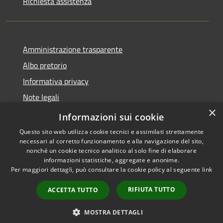
Richiesta assistenza
Amministrazione trasparente
Albo pretorio
Informativa privacy
Note legali
×
Dichiarazione di accessibilità
Informazioni sui cookie
Questo sito web utilizza cookie tecnici e assimilati strettamente
necessari al corretto funzionamento e alla navigazione del sito,
nonché un cookie tecnico analitico al solo fine di elaborare
informazioni statistiche, aggregate e anonime.
RSS
Copyright © 2026 • Comune di
Per maggiori dettagli, può consultare la cookie policy al seguente
link
Accessibilità
Pagnacco • Powered by
Privacy
Municipium
Accesso
•
RIFIUTA TUTTO
ACCETTA TUTTO
Cookie
redazione
Mappa del sito
MOSTRA DETTAGLI