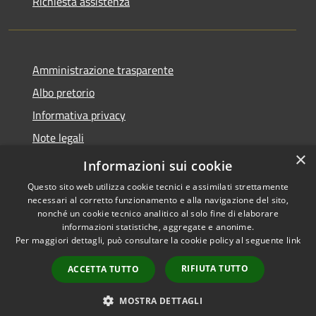
Richiesta assistenza
Amministrazione trasparente
Albo pretorio
Informativa privacy
Note legali
×
Dichiarazione di accessibilità
Informazioni sui cookie
Questo sito web utilizza cookie tecnici e assimilati strettamente
necessari al corretto funzionamento e alla navigazione del sito,
nonché un cookie tecnico analitico al solo fine di elaborare
informazioni statistiche, aggregate e anonime.
RSS
Copyright © 2026 • Comune di
Per maggiori dettagli, può consultare la cookie policy al seguente
link
Accessibilità
Pagnacco • Powered by
Privacy
Municipium
Accesso
•
RIFIUTA TUTTO
ACCETTA TUTTO
Cookie
redazione
Mappa del sito
MOSTRA DETTAGLI