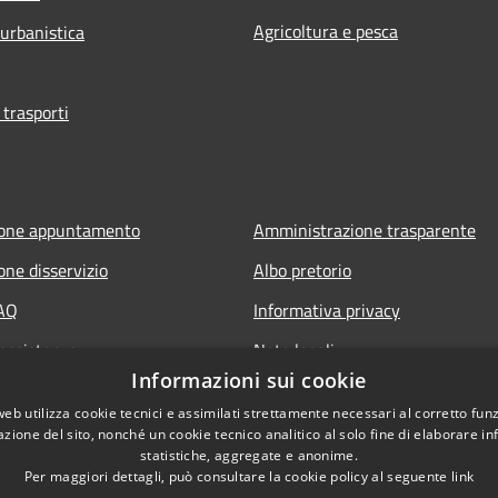
Agricoltura e pesca
 urbanistica
 trasporti
ione appuntamento
Amministrazione trasparente
one disservizio
Albo pretorio
FAQ
Informativa privacy
 assistenza
Note legali
Informazioni sui cookie
Dichiarazione di accessibilità
web utilizza cookie tecnici e assimilati strettamente necessari al corretto fu
azione del sito, nonché un cookie tecnico analitico al solo fine di elaborare i
statistiche, aggregate e anonime.
Per maggiori dettagli, può consultare la cookie policy al seguente
link