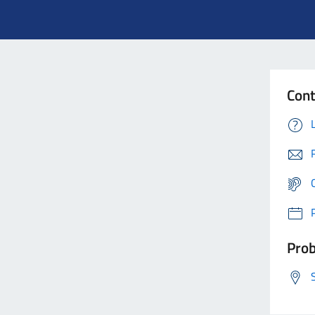
Cont
Prob