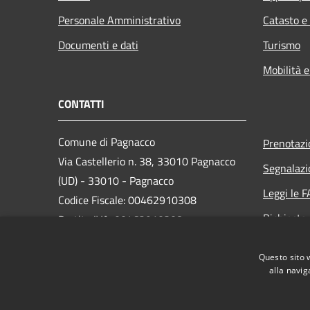
Personale Amministrativo
Catasto e
Documenti e dati
Turismo
Mobilità e
CONTATTI
Comune di Pagnacco
Prenotaz
Via Castellerio n. 38, 33010 Pagnacco
Segnalazi
(UD) - 33010 - Pagnacco
Leggi le 
Codice Fiscale: 00462910308
Richiesta
Partita IVA: 00462910308
PEC:
comune.pagnacco@certgov.fvg.it
Questo sito 
Centralino Unico: 0432661960
alla navig