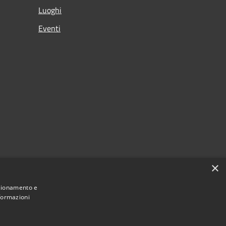
Luoghi
Eventi
×
nzionamento e
nformazioni