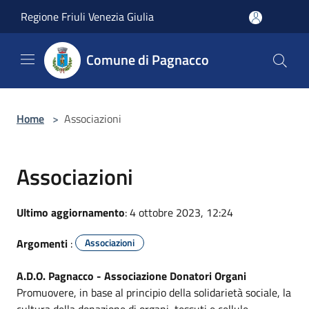
Salta al contenuto principale
Regione Friuli Venezia Giulia
Comune di Pagnacco
Home
>
Associazioni
Associazioni
Ultimo aggiornamento
: 4 ottobre 2023, 12:24
Argomenti
:
Associazioni
A.D.O. Pagnacco - Associazione Donatori Organi
Promuovere, in base al principio della solidarietà sociale, la
cultura della donazione di organi, tessuti e cellule