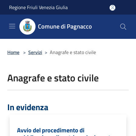
Salta al contenuto principale
Regione Friuli Venezia Giulia
Comune di Pagnacco
Home
>
Servizi
>
Anagrafe e stato civile
Anagrafe e stato civile
In evidenza
Avvio del procedimento di