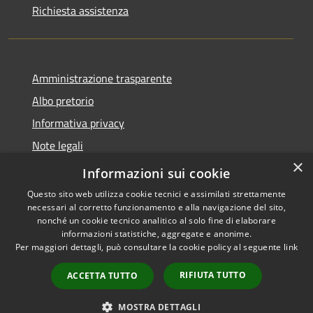
Richiesta assistenza
Amministrazione trasparente
Albo pretorio
Informativa privacy
Note legali
×
Dichiarazione di accessibilità
Informazioni sui cookie
Questo sito web utilizza cookie tecnici e assimilati strettamente
necessari al corretto funzionamento e alla navigazione del sito,
nonché un cookie tecnico analitico al solo fine di elaborare
informazioni statistiche, aggregate e anonime.
RSS
Copyright © 2026 • Comune di
Per maggiori dettagli, può consultare la cookie policy al seguente
link
Accessibilità
Pagnacco • Powered by
Privacy
Municipium
Accesso
•
RIFIUTA TUTTO
ACCETTA TUTTO
Cookie
redazione
Mappa del sito
MOSTRA DETTAGLI