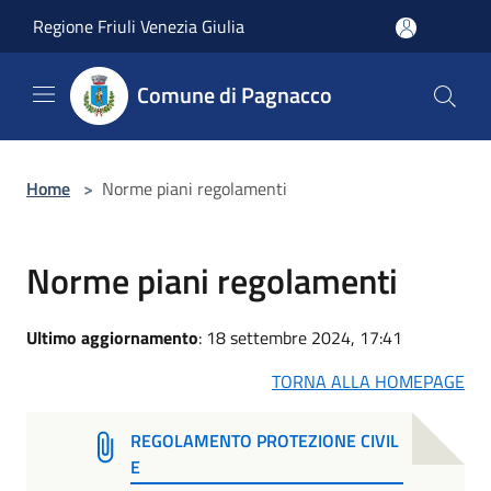
Salta al contenuto principale
Regione Friuli Venezia Giulia
Comune di Pagnacco
Home
>
Norme piani regolamenti
Norme piani regolamenti
Ultimo aggiornamento
: 18 settembre 2024, 17:41
TORNA ALLA HOMEPAGE
REGOLAMENTO PROTEZIONE CIVIL
E