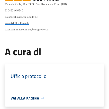
Viale del Colle, 10 - 33038 San Daniele del Friuli (UD)
T. 0432 946540
suap@collinare.regione.fvg.it
www.friulicollinare.it
suap.comunitacollinare@certgov.fvg.it
A cura di
Ufficio protocollo
VAI ALLA PAGINA