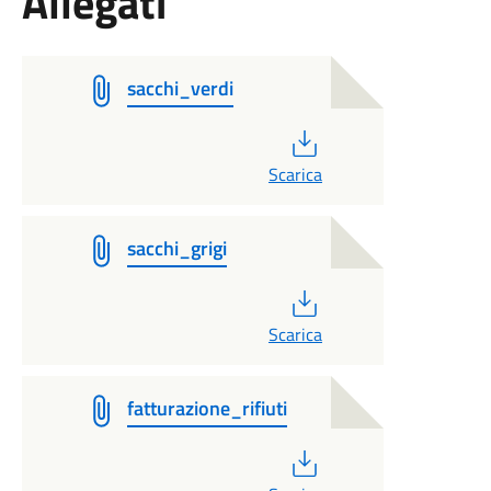
Allegati
sacchi_verdi
PDF
Scarica
sacchi_grigi
PDF
Scarica
fatturazione_rifiuti
PDF