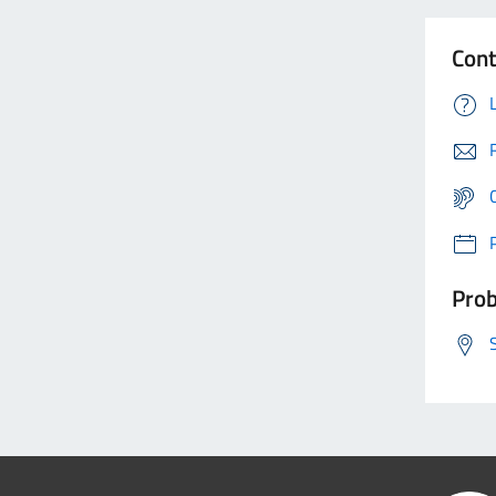
Cont
Prob