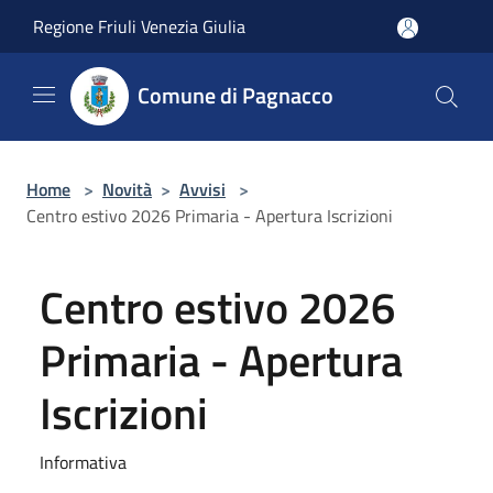
Salta al contenuto principale
Regione Friuli Venezia Giulia
Comune di Pagnacco
Home
>
Novità
>
Avvisi
>
Centro estivo 2026 Primaria - Apertura Iscrizioni
Centro estivo 2026
Primaria - Apertura
Iscrizioni
Informativa