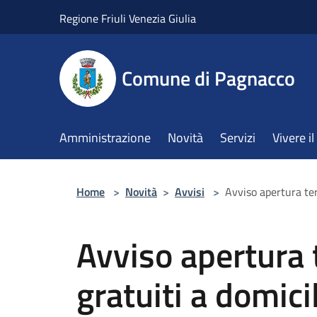
Salta al contenuto principale
Regione Friuli Venezia Giulia
Comune di Pagnacco
Amministrazione
Novità
Servizi
Vivere 
Home
>
Novità
>
Avvisi
>
Avviso apertura ter
Avviso apertura 
gratuiti a domici