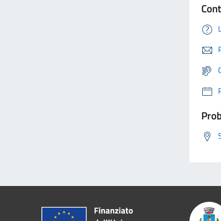
Cont
Prob