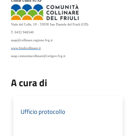
Ufficio Unico SUAP
Viale del Colle, 10 - 33038 San Daniele del Friuli (UD)
T. 0432 946540
suap@collinare.regione.fvg.it
www.friulicollinare.it
suap.comunitacollinare@certgov.fvg.it
A cura di
Ufficio protocollo