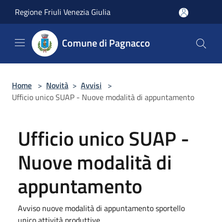
Salta al contenuto principale
Regione Friuli Venezia Giulia
Comune di Pagnacco
Home
>
Novità
>
Avvisi
>
Ufficio unico SUAP - Nuove modalità di appuntamento
Ufficio unico SUAP -
Nuove modalità di
appuntamento
Avviso nuove modalità di appuntamento sportello
unico attività produttive