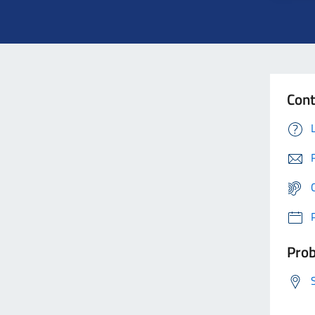
Cont
Prob